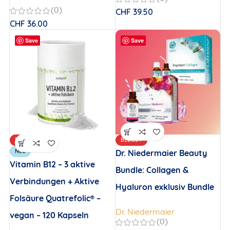
(0)
CHF
39.50
CHF
36.00
Save
Save
BELIEBT
BELIEBT
NEU
Dr. Niedermaier Beauty
Vitamin B12 – 3 aktive
Bundle: Collagen &
Verbindungen + Aktive
Hyaluron exklusiv Bundle
Folsäure Quatrefolic® –
Dr. Niedermaier
vegan – 120 Kapseln
(0)