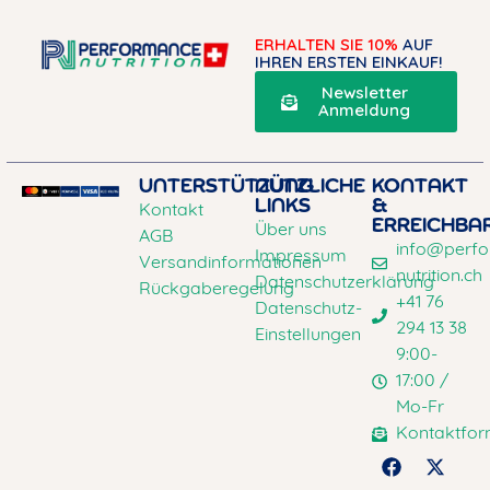
ERHALTEN SIE 10%
AUF
IHREN ERSTEN EINKAUF!
Newsletter
Anmeldung
UNTERSTÜTZUNG
NÜTZLICHE
KONTAKT
LINKS
&
Kontakt
ERREICHBA
Über uns
AGB
info@perf
Impressum
Versandinformationen
nutrition.ch
Datenschutzerklärung
Rückgaberegelung
+41 76
Datenschutz-
294 13 38
Einstellungen
9:00-
17:00 /
Mo-Fr
Kontaktfor