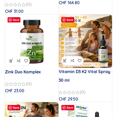
CHF
164.80
(0)
CHF
31.00
Save
Save
Vitamin D3 K2 Vital Spray
Zink Duo Komplex
30 ml
(0)
CHF
23.00
(0)
CHF
29.50
Save
Save