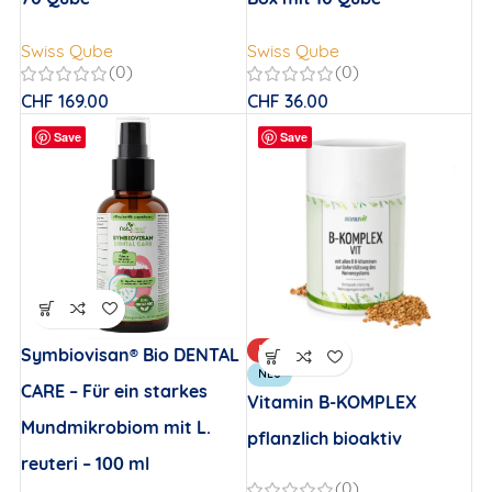
Swiss Qube
Swiss Qube
(0)
(0)
CHF
169.00
CHF
36.00
Save
Save
BELIEBT
Symbiovisan® Bio DENTAL
NEU
CARE – Für ein starkes
Vitamin B-KOMPLEX
Mundmikrobiom mit L.
pflanzlich bioaktiv
reuteri – 100 ml
(0)