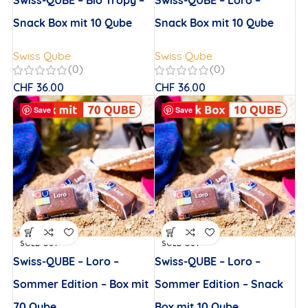
Swiss-QUBE – Bio Tropy –
Swiss-QUBE – Loro –
Snack Box mit 10 Qube
Snack Box mit 10 Qube
Swiss Qube
Swiss Qube
(0)
(0)
CHF
36.00
CHF
36.00
Save
Save
SOLD OUT
SOLD OUT
Swiss-QUBE – Loro –
Swiss-QUBE – Loro –
Sommer Edition – Box mit
Sommer Edition – Snack
70 Qube
Box mit 10 Qube