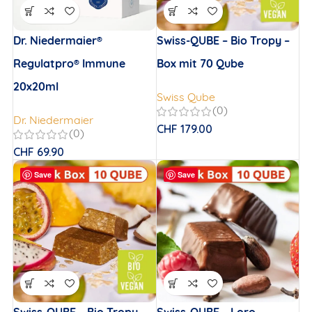
Dr. Niedermaier®
Swiss-QUBE – Bio Tropy –
Regulatpro® Immune
Box mit 70 Qube
20x20ml
Swiss Qube
(0)
Dr. Niedermaier
CHF
179.00
(0)
CHF
69.90
Save
Save