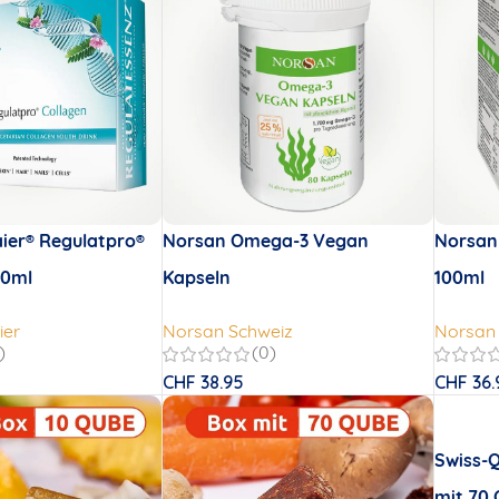
ier® Regulatpro®
Norsan Omega-3 Vegan
Norsan
20ml
Kapseln
100ml
ier
Norsan Schweiz
Norsan
)
(0)
CHF
38.95
CHF
36.
Swiss-Q
mit 70