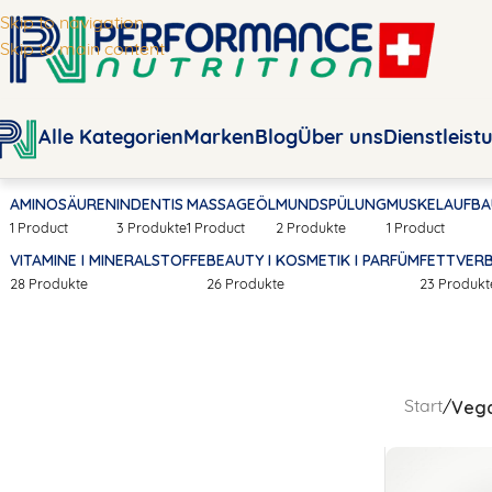
Skip to navigation
Skip to main content
Alle Kategorien
Marken
Blog
Über uns
Dienstleist
AMINOSÄUREN
INDENTIS
MASSAGEÖL
MUNDSPÜLUNG
MUSKELAUFBA
1 Product
3 Produkte
1 Product
2 Produkte
1 Product
VITAMINE I MINERALSTOFFE
BEAUTY I KOSMETIK I PARFÜM
FETTVER
28 Produkte
26 Produkte
23 Produkt
Veg
Start
/