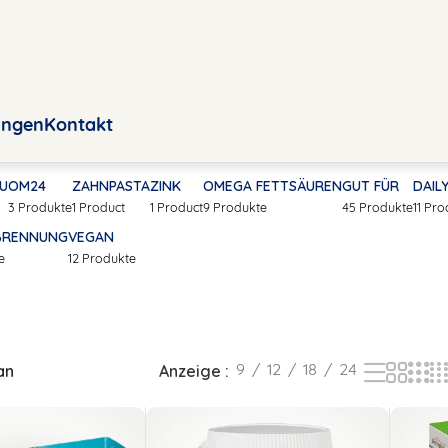
ungen
Kontakt
U
OM24
ZAHNPASTA
ZINK
OMEGA FETTSÄUREN
GUT FÜR
DAIL
3 Produkte
1 Product
1 Product
9 Produkte
45 Produkte
11 Pr
BRENNUNG
VEGAN
e
12 Produkte
an
Anzeige
9
12
18
24