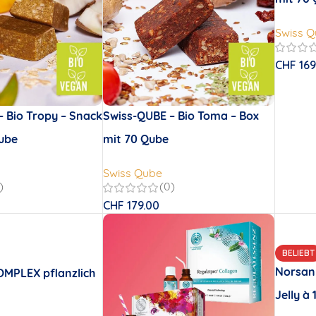
Swiss 
CHF
169
 Bio Tropy – Snack
Swiss-QUBE – Bio Toma – Box
Qube
mit 70 Qube
Swiss Qube
)
(0)
CHF
179.00
BELIEBT
Norsan
OMPLEX pflanzlich
Jelly à 