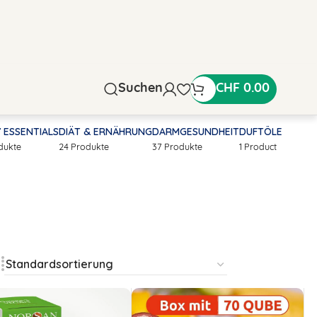
Suchen
CHF
0.00
Y ESSENTIALS
DIÄT & ERNÄHRUNG
DARMGESUNDHEIT
DUFTÖLE
odukte
24 Produkte
37 Produkte
1 Product