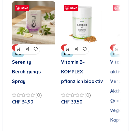
Save
Save
Save
BELIEBT
BELIEBT
BELIEBT
NEU
NEU
NEU
Serenity
Vitamin B-
Vitamin B
Beruhigungs
KOMPLEX
aktive
Spray
pflanzlich bioaktiv
Verbindu
Aktive F
(0)
(0)
Quatrefo
CHF
34.90
CHF
39.50
vegan – 
Kapseln