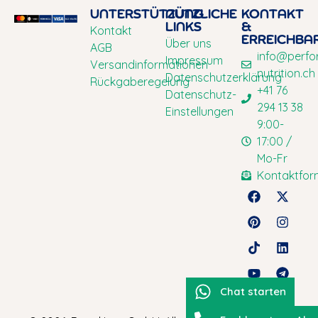
UNTERSTÜTZUNG
NÜTZLICHE
KONTAKT
LINKS
&
Kontakt
ERREICHBA
Über uns
AGB
info@perfo
Impressum
Versandinformationen
nutrition.ch
Datenschutzerklärung
Rückgaberegelung
+41 76
Datenschutz-
294 13 38
Einstellungen
9:00-
17:00 /
Mo-Fr
Kontaktfor
Chat starten