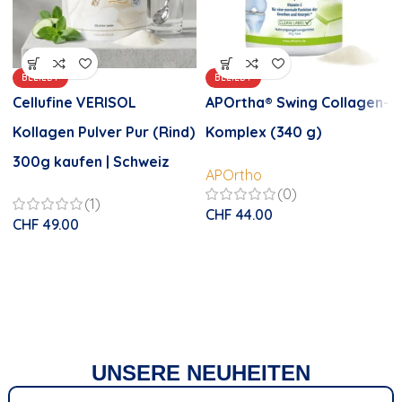
BELIEBT
BELIEBT
Cellufine VERISOL
APOrtha® Swing Collagen-
Kollagen Pulver Pur (Rind)
Komplex (340 g)
300g kaufen | Schweiz
APOrtho
(0)
(1)
CHF
44.00
CHF
49.00
UNSERE NEUHEITEN