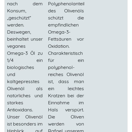
nach dem
Polyphenolanteil
Konsum,
des Olivenöls
„geschützt“
schützt die
werden.
empfindlichen
Deswegen,
Omega-3-
beinhaltet unser
Fettsäuren vor
veganes
Oxidation.
Omega-3 Öl zu
Charakteristisch
1/4 ein
für ein
biologisches
polyphenol-
und
reiches Olivenöl
kaltgepresstes
ist, dass man
Olivenöl als
ein leichtes
natürliches und
Kratzen bei der
starkes
Einnahme im
Antioxidans.
Hals verspürt.
Unser Olivenöl
Die Oliven
ist besonders im
werden von
Hinblick auf
Rafael unserem