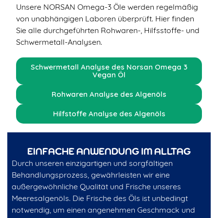
Unsere NORSAN Omega-3 Öle werden regelmäßig
von unabhängigen Laboren überprüft. Hier finden
Sie alle durchgeführten Rohwaren-, Hilfsstoffe- und
Schwermetall-Analysen.
Schwermetall Analyse des Norsan Omega 3
Vegan Öl
Rohwaren Analyse des Algenöls
Hilfstoffe Analyse des Algenöls
EINFACHE ANWENDUNG IM ALLTAG
Durch unseren einzigartigen und sorgfältigen
Behandlungsprozess, gewährleisten wir eine
außergewöhnliche Qualität und Frische unseres
Meeresalgenöls. Die Frische des Öls ist unbedingt
notwendig, um einen angenehmen Geschmack und