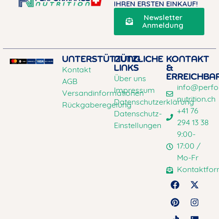
IHREN ERSTEN EINKAUF!
Newsletter
Anmeldung
UNTERSTÜTZUNG
NÜTZLICHE
KONTAKT
LINKS
&
Kontakt
ERREICHBA
Über uns
AGB
info@perf
Impressum
Versandinformationen
nutrition.ch
Datenschutzerklärung
Rückgaberegelung
+41 76
Datenschutz-
294 13 38
Einstellungen
9:00-
17:00 /
Mo-Fr
Kontaktfor