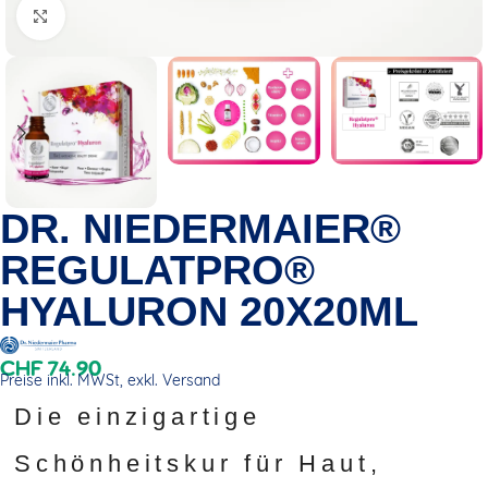
Click to enlarge
DR. NIEDERMAIER®
REGULATPRO®
HYALURON 20X20ML
CHF
74.90
Preise inkl. MWSt, exkl. Versand
Die einzigartige
Schönheitskur für Haut,