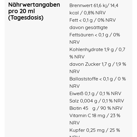
Nährwertangaben
Brennwert 61,6 kj/ 14,4
pro 20 ml
kcal / 0,8% NRV
(Tagesdosis)
Fett < 0,1 g / 0% NRV
davon gesättigte
Fettsäuren < 0,1 g / 0%
NRV
Kohlenhydrate 1,9 g / 0,7
% NRV
davon Zucker 1,7 g / 1,9 %
NRV
Ballaststoffe < 0,1 g / 0 %
NRV
Eiweiß 0,1 g / 0,1 % NRV
Salz 0,004 g / 0,1 % NRV
Biotin 45 µg / 90 % NRV
Vitamin C 18 mg / 23 %
NRV
Kupfer 0,25 mg / 25 %