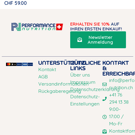
CHF
59.00
ERHALTEN SIE 10%
AUF
IHREN ERSTEN EINKAUF!
Newsletter
Anmeldung
UNTERSTÜTZUNG
NÜTZLICHE
KONTAKT
LINKS
&
Kontakt
ERREICHBA
Über uns
AGB
info@perf
Impressum
Versandinformationen
nutrition.ch
Datenschutzerklärung
Rückgaberegelung
+41 76
Datenschutz-
294 13 38
Einstellungen
9:00-
17:00 /
Mo-Fr
Kontaktfor