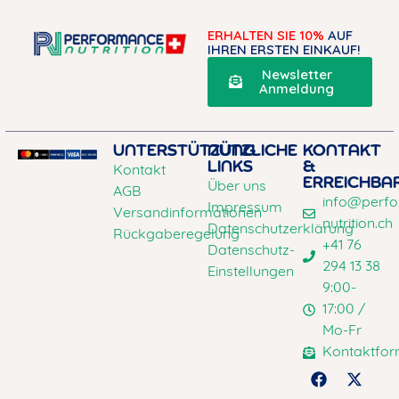
ERHALTEN SIE 10%
AUF
IHREN ERSTEN EINKAUF!
Newsletter
Anmeldung
UNTERSTÜTZUNG
NÜTZLICHE
KONTAKT
LINKS
&
Kontakt
ERREICHBA
Über uns
AGB
info@perf
Impressum
Versandinformationen
nutrition.ch
Datenschutzerklärung
Rückgaberegelung
+41 76
Datenschutz-
294 13 38
Einstellungen
9:00-
17:00 /
Mo-Fr
Kontaktfor