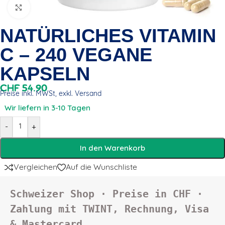
Click to enlarge
NATÜRLICHES VITAMIN
C – 240 VEGANE
KAPSELN
CHF
54.90
Preise inkl. MWSt, exkl. Versand
Wir liefern in 3-10 Tagen
-
+
In den Warenkorb
Vergleichen
Auf die Wunschliste
Schweizer Shop · Preise in CHF · 
Zahlung mit TWINT, Rechnung, Visa 
& Mastercard