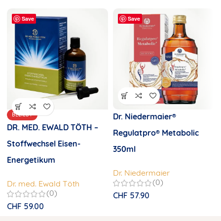
Save
Save
BELIEBT
Dr. Niedermaier®
DR. MED. EWALD TÖTH –
Regulatpro® Metabolic
Stoffwechsel Eisen-
350ml
Energetikum
Dr. Niedermaier
(0)
Dr. med. Ewald Töth
(0)
CHF
57.90
CHF
59.00